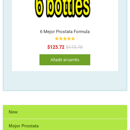
6 Mejor Prostata Formula
Valorado en
Original
Current
$
123.72
$
173.70
4.91
de 5
price
price
Añadir al carrito
was:
is:
$173.70.
$123.72.
New
Mejor Prostata