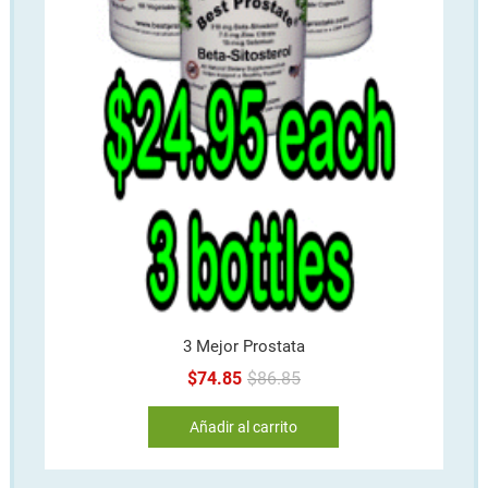
3 Mejor Prostata
Original
Current
$
74.85
$
86.85
price
price
Añadir al carrito
was:
is:
$86.85.
$74.85.