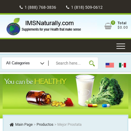
Skip
1 (888) 768-3836
1 (818) 509-0612
to
content
0
Total
$0.00
Main Page
>
Productos
>
Mejor Prostata