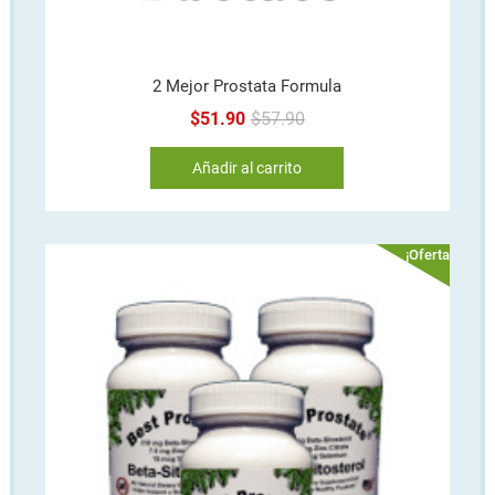
2 Mejor Prostata Formula
Original
Current
$
51.90
$
57.90
price
price
Añadir al carrito
was:
is:
$57.90.
$51.90.
¡Oferta!